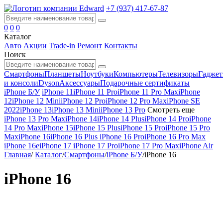
+7 (937) 417-67-87
0
0
0
Каталог
Авто
Акции
Trade-in
Ремонт
Контакты
Поиск
Смартфоны
Планшеты
Ноутбуки
Компьютеры
Телевизоры
Гадже
и консоли
Dyson
Аксессуары
Подарочные сертификаты
iPhone Б/У
iPhone 11
iPhone 11 Pro
iPhone 11 Pro Max
iPhone
12
iPhone 12 Mini
iPhone 12 Pro
iPhone 12 Pro Max
iPhone SE
2022
iPhone 13
iPhone 13 Mini
iPhone 13 Pro
Смотреть еще
iPhone 13 Pro Max
iPhone 14
iPhone 14 Plus
iPhone 14 Pro
iPhone
14 Pro Max
iPhone 15
iPhone 15 Plus
iPhone 15 Pro
iPhone 15 Pro
Max
iPhone 16
iPhone 16 Plus
iPhone 16 Pro
iPhone 16 Pro Max
iPhone 16e
iPhone 17
iPhone 17 Pro
iPhone 17 Pro Max
iPhone Air
Главная
/
Каталог
/
Смартфоны
/
iPhone Б/У
/
iPhone 16
iPhone 16