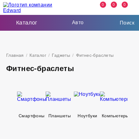
0
0
0
Каталог
Авто
Поиск
Главная
/
Каталог
/
Гаджеты
/
Фитнес-браслеты
Фитнес-браслеты
Смартфоны
Планшеты
Ноутбуки
Компьютеры
Тел