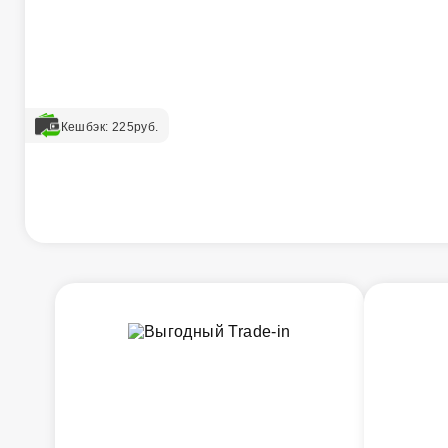
Кешбэк:
225
руб.