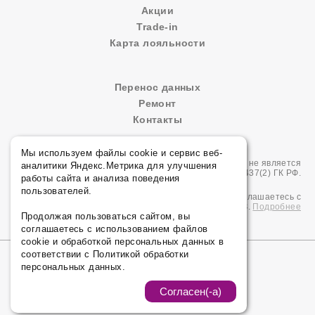
Акции
Trade-in
Карта лояльности
Перенос данных
Ремонт
Контакты
Мы используем файлы cookie и сервис веб-
Сайт носит сугубо информационный характер и не является
аналитики Яндекс.Метрика для улучшения
публичной офертой, определяемой Статьей 437(2) ГК РФ.
работы сайта и анализа поведения
пользователей.
Продолжая использовать сайт edwardpnz.ru вы соглашаетесь с
политикой конфиденциальности согласно 152-ФЗ.
Подробнее
Продолжая пользоваться сайтом, вы
соглашаетесь с использованием файлов
cookie и обработкой персональных данных в
соответствии с Политикой обработки
© ООО «ЭДВАРД», 2026 Все права защищены.
персональных данных.
Политика конфиденциальности
Согласен(-а)
Карта сайта