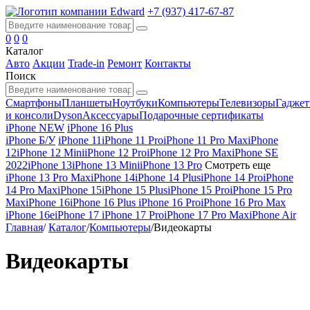
+7 (937) 417-67-87
0
0
0
Каталог
Авто
Акции
Trade-in
Ремонт
Контакты
Поиск
Смартфоны
Планшеты
Ноутбуки
Компьютеры
Телевизоры
Гадже
и консоли
Dyson
Аксессуары
Подарочные сертификаты
iPhone NEW
iPhone 16 Plus
iPhone Б/У
iPhone 11
iPhone 11 Pro
iPhone 11 Pro Max
iPhone
12
iPhone 12 Mini
iPhone 12 Pro
iPhone 12 Pro Max
iPhone SE
2022
iPhone 13
iPhone 13 Mini
iPhone 13 Pro
Смотреть еще
iPhone 13 Pro Max
iPhone 14
iPhone 14 Plus
iPhone 14 Pro
iPhone
14 Pro Max
iPhone 15
iPhone 15 Plus
iPhone 15 Pro
iPhone 15 Pro
Max
iPhone 16
iPhone 16 Plus
iPhone 16 Pro
iPhone 16 Pro Max
iPhone 16e
iPhone 17
iPhone 17 Pro
iPhone 17 Pro Max
iPhone Air
Главная
/
Каталог
/
Компьютеры
/
Видеокарты
Видеокарты