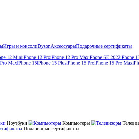
ты
Игры и консоли
Dyson
Аксессуары
Подарочные сертификаты
one 12 Mini
iPhone 12 Pro
iPhone 12 Pro Max
iPhone SE 2022
iPhone 1
 Pro Max
iPhone 15
iPhone 15 Plus
iPhone 15 Pro
iPhone 15 Pro Max
iP
Ноутбуки
Компьютеры
Телеви
Подарочные сертификаты