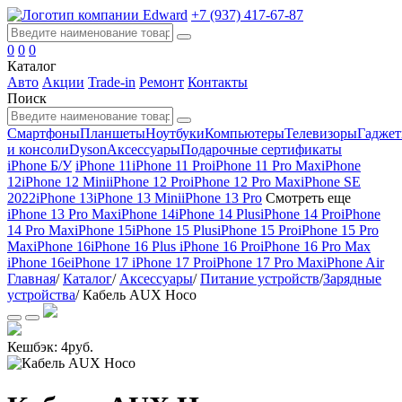
+7 (937) 417-67-87
0
0
0
Каталог
Авто
Акции
Trade-in
Ремонт
Контакты
Поиск
Смартфоны
Планшеты
Ноутбуки
Компьютеры
Телевизоры
Гадже
и консоли
Dyson
Аксессуары
Подарочные сертификаты
iPhone Б/У
iPhone 11
iPhone 11 Pro
iPhone 11 Pro Max
iPhone
12
iPhone 12 Mini
iPhone 12 Pro
iPhone 12 Pro Max
iPhone SE
2022
iPhone 13
iPhone 13 Mini
iPhone 13 Pro
Смотреть еще
iPhone 13 Pro Max
iPhone 14
iPhone 14 Plus
iPhone 14 Pro
iPhone
14 Pro Max
iPhone 15
iPhone 15 Plus
iPhone 15 Pro
iPhone 15 Pro
Max
iPhone 16
iPhone 16 Plus
iPhone 16 Pro
iPhone 16 Pro Max
iPhone 16e
iPhone 17
iPhone 17 Pro
iPhone 17 Pro Max
iPhone Air
Главная
/
Каталог
/
Аксессуары
/
Питание устройств
/
Зарядные
устройства
/
Кабель AUX Hoco
Кешбэк:
4
руб.