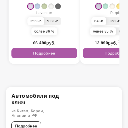
Lavender
Purple
256Gb
512Gb
64Gb
128Gb
более 86 %
менее 85 %
боле
14 49
66 490
руб.
12 990
руб.
Подробнее
Подробнее
Автомобили под
ключ
из Китая, Кореи,
Японии и РФ
Подробнее