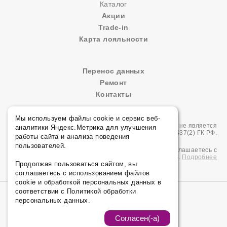
Каталог
Акции
Trade-in
Карта лояльности
Перенос данных
Ремонт
Контакты
Мы используем файлы cookie и сервис веб-
Сайт носит сугубо информационный характер и не является
аналитики Яндекс.Метрика для улучшения
публичной офертой, определяемой Статьей 437(2) ГК РФ.
работы сайта и анализа поведения
пользователей.
Продолжая использовать сайт edwardpnz.ru вы соглашаетесь с
политикой конфиденциальности согласно 152-ФЗ.
Подробнее
Продолжая пользоваться сайтом, вы
соглашаетесь с использованием файлов
cookie и обработкой персональных данных в
соответствии с Политикой обработки
© ООО «ЭДВАРД», 2026 Все права защищены.
персональных данных.
Политика конфиденциальности
Согласен(-а)
Карта сайта